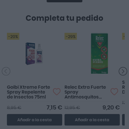
Completa tu pedido
-20%
-29%
-2
Funciona perfecto!
Muy bien
SVR
Goibi Xtreme Forte
Relec Extra Fuerte
Ro
Spray Repelente
Spray
De
de Insectos 75ml
Antimosquitos
2ª 
75ml
17,
7,15 €
9,20 €
8,95 €
12,95 €
Añadir a la cesta
Añadir a la cesta