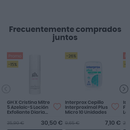
Frecuentemente comprados
juntos
Promo
-26%
Pr
-15%
-1
GH X Cristina Mitre
Interprox Cepillo
Isd
5 Azelaic-S Loción
Interproximal Plus
Fo
Exfoliante Diaria
Micro 10 Unidades
Lo
150ml
25
30,50 €
7,10 €
35,90 €
9,65 €
27