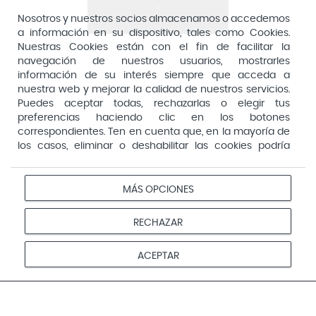
Dirección General de Inspección y Ordenación Sanitaria​
Aquilea
Nosotros y nuestros socios almacenamos o accedemos
Consejería de Sanidad, Comunidad de Madrid
a información en su dispositivo, tales como Cookies.
Arafarma
Aduana, 29, 4ª planta. 28013 Madrid
Nuestras Cookies están con el fin de facilitar la
navegación de nuestros usuarios, mostrarles
Arkopharma
información de su interés siempre que acceda a
Arnidol
nuestra web y mejorar la calidad de nuestros servicios.
Puedes aceptar todas, rechazarlas o elegir tus
Artelac
preferencias haciendo clic en los botones
correspondientes. Ten en cuenta que, en la mayoría de
Arturo Alba
los casos, eliminar o deshabilitar las cookies podría
Aspirina
afectar a la funcionalidad de nuestro Sitio Web y limitar
el acceso a ciertas áreas o servicios ofrecidos a través
Audimer
del mismo. Para modificar tus preferencias haz clic en la
MÁS OPCIONES
Pago seguro
opción Configuración de cookies de nuestro pie de
Audispray
página. Puedes obtener más información en nuestra
RECHAZAR
Ausonia
política de cookies
Avene
Aviso
Redes
Configurar
ACEPTAR
Privacidad
Cookies
legal
sociales
cookies
Avent
© 2026 Farmacias Vivo. Todos los derechos reservados
Avizor