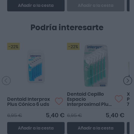
Añadir a la cesta
Añadir a la cesta
Podría interesarte
-22%
-22%
El diseño hace más fácil
la limpieza y que no se
rompan tan facilme...
Dentaid Cepillo
Xe
Dentaid Interprox
Espacio
Pa
Plus Cónico 6 uds
Interproximal Plus
75
Micro 6 uds
5,40 €
5,40 €
6,95 €
6,95 €
Añadir a la cesta
Añadir a la cesta