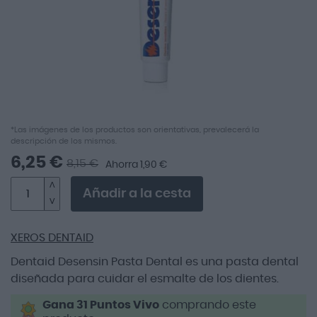
Saltar
*Las imágenes de los productos son orientativas, prevalecerá la
descripción de los mismos.
al
comienzo
6,25 €
8,15 €
Ahorra 1,90 €
de
la
Añadir a la cesta
galería
de
imágenes
XEROS DENTAID
Dentaid Desensin Pasta Dental es una pasta dental
diseñada para cuidar el esmalte de los dientes.
Gana 31 Puntos Vivo
comprando este