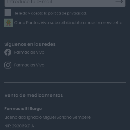
a
Air Lift
la
He leído y acepto la política de privacidad.
Airbiotic
newsletter
Gana Puntos Vivo subscribiéndote a nuestra newsletter
Alfasigma
Alforex
Algasiv
Síguenos en las redes
Farmacias Vivo
Alka Self
Allergan
Farmacias Vivo
Allevyn Classic
Almax
Almirall
Venta de medicamentos
Almiron
Farmacia El Burgo
Aloclair
Licenciado Ignacio Miguel Soriano Sempere
Alter Lab
NIF: 29206921 A