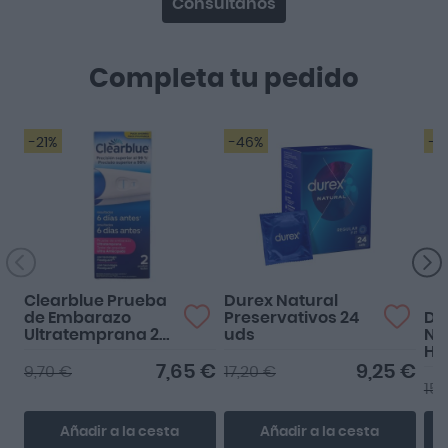
Consúltanos
Completa tu pedido
-21%
-46%
-2
Clearblue Prueba
Durex Natural
de Embarazo
Preservativos 24
Du
Ultratemprana 2
uds
Na
Unidades
H2
7,65 €
9,25 €
9,70 €
17,20 €
15,
Añadir a la cesta
Añadir a la cesta