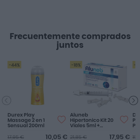
Frecuentemente comprados
juntos
-44%
-18%
-2
Durex Play
Aluneb
Du
Massage 2 en 1
Hipertonico Kit 20
Pr
Sensual 200ml
Viales 5ml +
Pr
Dispositivo
ud
10,05 €
17,95 €
17,95 €
21,85 €
15,