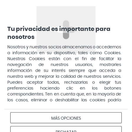
Aposan
Dirección General de Inspección y Ordenación Sanitaria​
Aquilea
Consejería de Sanidad, Comunidad de Madrid
Arafarma
Aduana, 29, 4ª planta. 28013 Madrid
Tu privacidad es importante para
nosotros
Arkopharma
Arnidol
Nosotros y nuestros socios almacenamos o accedemos
a información en su dispositivo, tales como Cookies.
Artelac
Nuestras Cookies están con el fin de facilitar la
navegación de nuestros usuarios, mostrarles
Arturo Alba
información de su interés siempre que acceda a
Aspirina
nuestra web y mejorar la calidad de nuestros servicios.
Puedes aceptar todas, rechazarlas o elegir tus
Audimer
preferencias haciendo clic en los botones
Pago seguro
correspondientes. Ten en cuenta que, en la mayoría de
Audispray
los casos, eliminar o deshabilitar las cookies podría
Ausonia
afectar a la funcionalidad de nuestro Sitio Web y limitar
el acceso a ciertas áreas o servicios ofrecidos a través
Avene
Aviso
Redes
Configurar
del mismo. Para modificar tus preferencias haz clic en la
MÁS OPCIONES
Privacidad
Cookies
legal
sociales
cookies
opción Configuración de cookies de nuestro pie de
Avent
página. Puedes obtener más información en nuestra
© 2026 Farmacias Vivo. Todos los derechos reservados