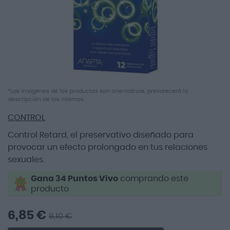
Saltar
*Las imágenes de los productos son orientativas, prevalecerá la
descripción de los mismos.
al
comienzo
CONTROL
de
la
Control Retard, el preservativo diseñado para
galería
provocar un efecto prolongado en tus relaciones
de
sexuales.
imágenes
Gana 34 Puntos Vivo
comprando este
producto
6,85 €
8,10 €