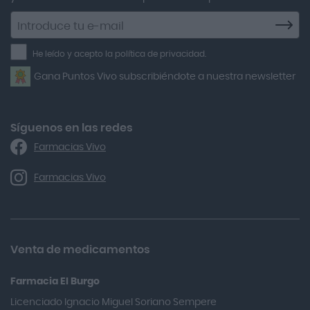
Agiolax
Suscríbete
a
Air Lift
la
He leído y acepto la política de privacidad.
Airbiotic
newsletter
Gana Puntos Vivo subscribiéndote a nuestra newsletter
Alfasigma
Alforex
Algasiv
Síguenos en las redes
Farmacias Vivo
Alka Self
Allergan
Farmacias Vivo
Allevyn Classic
Almax
Almirall
Venta de medicamentos
Almiron
Farmacia El Burgo
Aloclair
Licenciado Ignacio Miguel Soriano Sempere