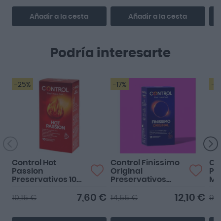
Añadir a la cesta
Añadir a la cesta
Podría interesarte
-25%
-17%
-4
Control Hot
Control Finissimo
Co
Passion
Original
Pas
Preservativos 10
Preservativos
Ma
Uds
Pack 2 x 12 uds
Pl
20
7,60 €
12,10 €
10,15 €
14,55 €
9,