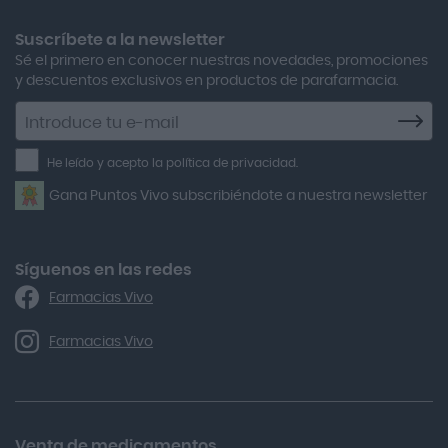
Aero Red
Suscríbete a la newsletter
Sé el primero en conocer nuestras novedades, promociones
After Bite
y descuentos exclusivos en productos de parafarmacia.
Agiolax
Suscríbete
a
Air Lift
la
He leído y acepto la política de privacidad.
Airbiotic
newsletter
Gana Puntos Vivo subscribiéndote a nuestra newsletter
Alfasigma
Alforex
Algasiv
Síguenos en las redes
Farmacias Vivo
Alka Self
Allergan
Farmacias Vivo
Allevyn Classic
Almax
Almirall
Venta de medicamentos