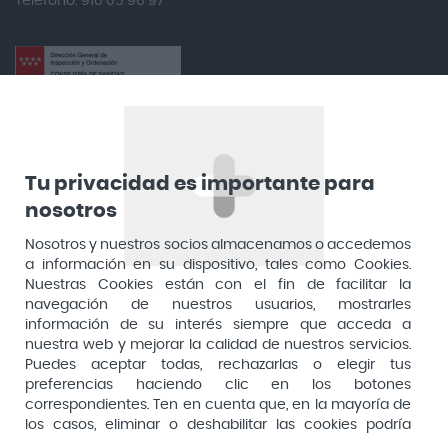
Teléfono: 910 05 96 97
Antidol
Apiserum
Apivita
Aposan
Dirección General de Inspección y Ordenación Sanitaria​
Aquilea
Consejería de Sanidad, Comunidad de Madrid
Arafarma
Aduana, 29, 4ª planta. 28013 Madrid
Tu privacidad es importante para
nosotros
Arkopharma
Arnidol
Nosotros y nuestros socios almacenamos o accedemos
a información en su dispositivo, tales como Cookies.
Artelac
Nuestras Cookies están con el fin de facilitar la
navegación de nuestros usuarios, mostrarles
Arturo Alba
información de su interés siempre que acceda a
Aspirina
nuestra web y mejorar la calidad de nuestros servicios.
Puedes aceptar todas, rechazarlas o elegir tus
Audimer
preferencias haciendo clic en los botones
Pago seguro
correspondientes. Ten en cuenta que, en la mayoría de
Audispray
los casos, eliminar o deshabilitar las cookies podría
Ausonia
afectar a la funcionalidad de nuestro Sitio Web y limitar