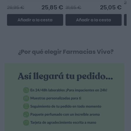
Gratis
Gratis
27
25,85 €
25,05 €
29,95 €
31,65 €
Añadir a la cesta
Añadir a la cesta
¿Por qué elegir Farmacias Vivo?