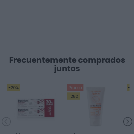
Frecuentemente comprados
juntos
-20%
Promo
-2
-29%