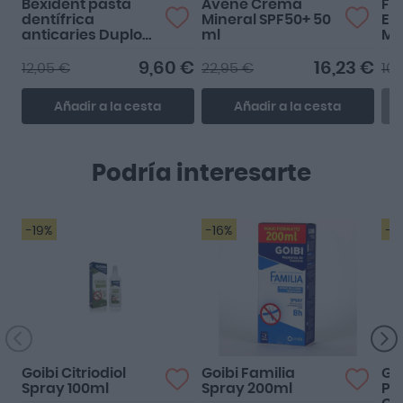
Bexident pasta
Avène Crema
Flu
dentífrica
Mineral SPF50+ 50
En
anticaries Duplo
ml
Me
125ml + 125ml
9,60 €
16,23 €
12,05 €
22,95 €
10,
Añadir a la cesta
Añadir a la cesta
Podría interesarte
-19%
-16%
-1
Goibi Citriodiol
Goibi Familia
Go
Spray 100ml
Spray 200ml
Pa