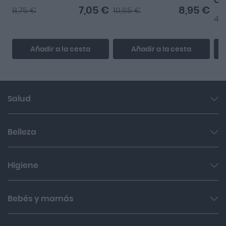
Ci
7,05 €
8,95 €
8,75 €
10,65 €
4,
Añadir a la cesta
Añadir a la cesta
Salud
Garganta y resfriado
Belleza
Cuidado muscular y articular
Facial
Higiene
Salud del sueño y sistema nervioso
Cabello
Botiquín
Bucal
Bebés y mamás
Sol
Cuidado digestivo
Íntima
Hombres
Cuidado del bebé