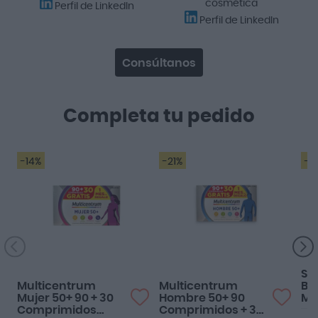
cosmética
Perfil de LinkedIn
Perfil de LinkedIn
Consúltanos
Completa tu pedido
-14%
-21%
-3
Es un multi vitamínico
Todavía no he tenido
muy completo.
tiempo para notar
efectos. Demasiado
pronto.
So
Multicentrum
Multicentrum
Bis
Mujer 50+ 90 + 30
Hombre 50+ 90
Ma
Comprimidos
Comprimidos + 30
Cá