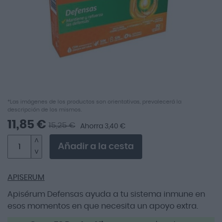
imágenes
Saltar
*Las imágenes de los productos son orientativas, prevalecerá la
descripción de los mismos.
al
comienzo
11,85 €
15,25 €
Ahorra 3,40 €
de
la
Añadir a la cesta
galería
de
imágenes
APISERUM
Apisérum Defensas ayuda a tu sistema inmune en
esos momentos en que necesita un apoyo extra.