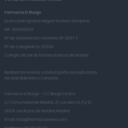
Almiron
Farmacia El Burgo
Aloclair
Licenciado Ignacio Miguel Soriano Sempere
Alter Lab
NIF: 29206921 A
Alvarez Gómez
Nº de autorización sanitaria: M-2457-F
Alvita
Nº de colegiado/a: 25524
Amifar
Colegio oficial de farmacéuticos de Madrid
Amukina
Realizamos envíos a toda España, exceptuando
Ana María Lajusticia
las islas Baleares y Canarias
Anbio
Andina
Farmacia el Burgo - CC BurgoCentro
Angelini
C/ Comunidad de Madrid, 37, Locales 10, 11 y 12
Angileptol
28231, Las Rozas de Madrid, Madrid
Email:
hola@farmaciasvivo.com
Anotaciones Farmacéuticas