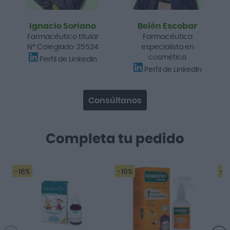
Ignacio Soriano
Belén Escobar
Farmacéutico titular
Farmacéutica
Nº Colegiado: 25524
especialista en
cosmética
Perfil de LinkedIn
Perfil de LinkedIn
Consúltanos
Completa tu pedido
-18%
-19%
-2