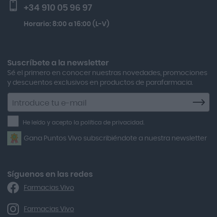
Beauty Of Joseon Relief Sun Rice Probiotics Protector
+34 910 05 96 97
Actron
Solar Spf50+ 50ml
Horario: 8:00 a 16:00 (L-V)
Adamed
Kobho Glp 30 Viales + 90 Cápsulas
Adolfo Dominguez
Aero Red
Suscríbete a la newsletter
Sé el primero en conocer nuestras novedades, promociones
After Bite
y descuentos exclusivos en productos de parafarmacia.
Agiolax
Suscríbete
a
Air Lift
la
He leído y acepto la política de privacidad.
Airbiotic
newsletter
Gana Puntos Vivo subscribiéndote a nuestra newsletter
Alfasigma
Alforex
Algasiv
Síguenos en las redes
Farmacias Vivo
Alka Self
Allergan
Farmacias Vivo