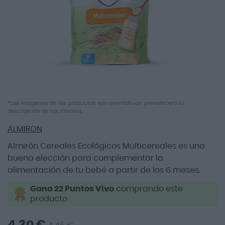
imágenes
Saltar
*Las imágenes de los productos son orientativas, prevalecerá la
descripción de los mismos.
al
comienzo
ALMIRON
de
la
Almirón Cereales Ecológicos Multicereales es una
galería
buena elección para complementar la
de
alimentación de tu bebé a partir de los 6 meses.
imágenes
Gana 22 Puntos Vivo
comprando este
producto
4,30 €