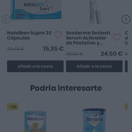
Natalben Supra 30
Sesderma Seslash
Cl
Cápsulas
Serum Activador
de
de Pestañas y
Ul
Cejas 5ml
ud
15,35 €
20,40 €
24,50 €
30,95 €
6,
Añadir a la cesta
Añadir a la cesta
Podría interesarte
-21%
-4