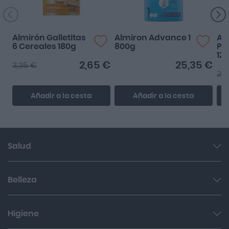
Almirón Galletitas
Almiron Advance 1
Al
6 Cereales 180g
800g
Pr
12
2,65 €
25,35 €
3,35 €
27,
Añadir a la cesta
Añadir a la cesta
Salud
Garganta y resfriado
Belleza
Cuidado muscular y articular
Facial
Higiene
Salud del sueño y sistema nervioso
Cabello