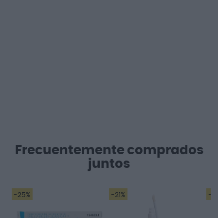
Frecuentemente comprados
juntos
-25%
-21%
-1