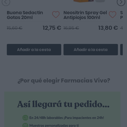
Buona Sedactin
Neositrin Spray Gel
Sei
Gotas 20ml
Antipiojos 100ml
Pr
12,75 €
13,80 €
15,60 €
16,95 €
42
Añadir a la cesta
Añadir a la cesta
¿Por qué elegir Farmacias Vivo?