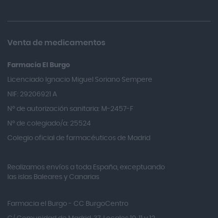
Allevyn Classic
Almax
Almirall
Venta de medicamentos
Almiron
Farmacia El Burgo
Aloclair
Licenciado Ignacio Miguel Soriano Sempere
Alter Lab
NIF: 29206921 A
Alvarez Gómez
Nº de autorización sanitaria: M-2457-F
Alvita
Nº de colegiado/a: 25524
Amifar
Colegio oficial de farmacéuticos de Madrid
Amukina
Realizamos envíos a toda España, exceptuando
Ana María Lajusticia
las islas Baleares y Canarias
Anbio
Andina
Farmacia el Burgo - CC BurgoCentro
Angelini