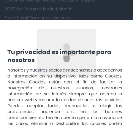
C/ Comunidad de Madrid, 37, Locales 10, 11 y 12
Angileptol
28231, Las Rozas de Madrid, Madrid
Email:
hola@farmaciasvivo.com
Anotaciones Farmacéuticas
Teléfono: 910 05 96 97
Antidol
Apiserum
Apivita
Tu privacidad es importante para
Aposan
nosotros
Dirección General de Inspección y Ordenación Sanitaria​
Aquilea
Nosotros y nuestros socios almacenamos o accedemos
Consejería de Sanidad, Comunidad de Madrid
a información en su dispositivo, tales como Cookies.
Arafarma
Aduana, 29, 4ª planta. 28013 Madrid
Nuestras Cookies están con el fin de facilitar la
navegación de nuestros usuarios, mostrarles
Arkopharma
información de su interés siempre que acceda a
Arnidol
nuestra web y mejorar la calidad de nuestros servicios.
Puedes aceptar todas, rechazarlas o elegir tus
Artelac
preferencias haciendo clic en los botones
correspondientes. Ten en cuenta que, en la mayoría de
Arturo Alba
los casos, eliminar o deshabilitar las cookies podría
Aspirina
afectar a la funcionalidad de nuestro Sitio Web y limitar