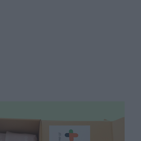
24,80 €
34,40 €
Añadir a la cesta
-19%
Neositrin Spray Gel
Antipiojos 100ml
13,80 €
16,95 €