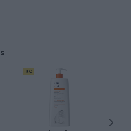
s
-10%
-20%