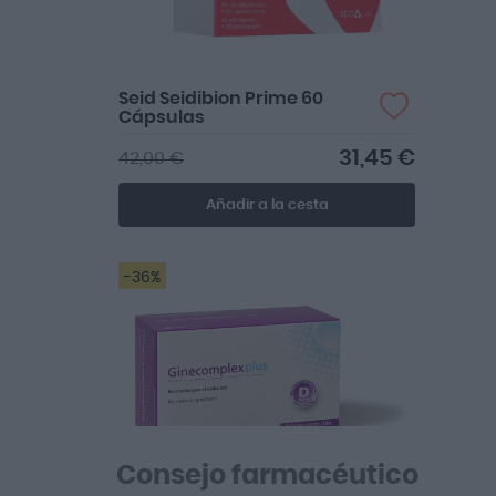
Seid Seidibion Prime 60
Cápsulas
31,45 €
42,00 €
Añadir a la cesta
-36%
👍Perfecto
Consejo farmacéutico