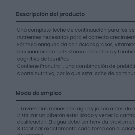
Descripción del producto
Una completa leche de continuación para los beb
nutrientes necesarios para el correcto crecimien
Fórmula enriquecida con ácidos grasos, Vitamina
funcionamiento del sistema inmunitario y también
cognitivo de los niños.
Contiene Pronutra+, una combinación de prebiót
aporte nutritivo, por lo que esta leche de continu
Modo de empleo
1. Lavarse las manos con agua y jabón antes de m
2. Utilizar un biberón esterilizado y verter la ca
dosificación. El agua debe ser hervida previament
3. Dosificar exactamente cada toma con el cacito i