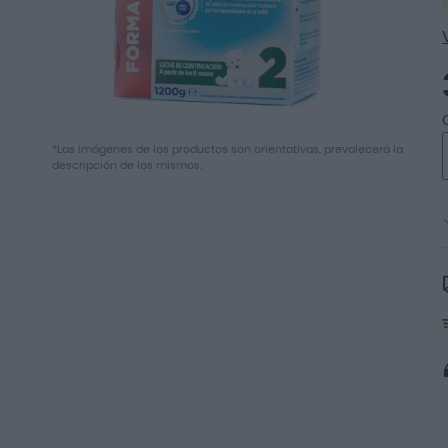
Saltar
*Las imágenes de los productos son orientativas, prevalecerá la
al
descripción de los mismos.
comienzo
de
la
galería
de
imágenes