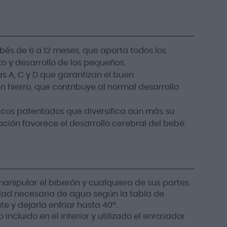
és de 6 a 12 meses, que aporta todos los
to y desarrollo de los pequeños.
s A, C y D que garantizan el buen
 hierro, que contribuye al normal desarrollo
icos patentados que diversifica aún más su
ación favorece el desarrollo cerebral del bebé.
anipular el biberón y cualquiera de sus partes.
ntidad necesaria de agua según la tabla de
e y dejarla enfriar hasta 40º.
ncluido en el interior y utilizado el enrasador