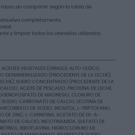
rasas sin comprimir según la tabla de
se disuelva completamente.
 bebé.
e y limpiar todos los utensilios utilizados.
, ACEITES VEGETALES (GIRASOL ALTO OLEICO,
O DESMINERALIZADO (PROCEDENTE DE LA LECHE),
ECHE), SUERO CONCENTRADO (PROCEDENTE DE LA
ALCIO, ACEITE DE PESCADO, PROTEINA DE LECHE,
DROGENOFOSFATO DE MAGNESIO, CLORURO DE
DE SODIO, CARBONATO DE CALCIO, LECITINA DE
ARCORBATO DE SODIO, INOSITOL, L-TRIPTOFANO,
 DE ZINC, L-CARNITINA, ACETATO DE DL-A-
NATO DE CALCIO, NICOTINAMIDA, SULFATO DE
RETINOL, RIBOFLAVINA, HIDROCLORURO DE
SULFATO DE MANGANESO, SELENITO DE SODIO,