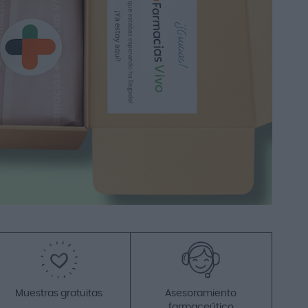
Añadir a la cesta
-20%
Neositrín Protect
Acondicionador Spray
Antipiojos 200ml
10,40 €
12,95 €
Añadir a la cesta
Muestras gratuitas
Asesoramiento
farmaceútico