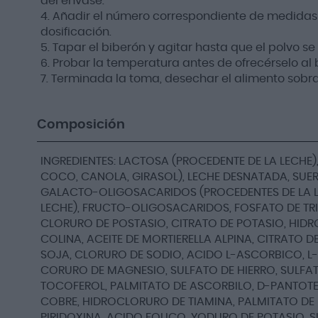
del envase.
4. Añadir el número correspondiente de medidas 
dosificación.
5. Tapar el biberón y agitar hasta que el polvo 
6. Probar la temperatura antes de ofrecérselo al
7. Terminada la toma, desechar el alimento sobrant
Composición
INGREDIENTES: LACTOSA (PROCEDENTE DE LA LECHE)
COCO, CANOLA, GIRASOL), LECHE DESNATADA, SUER
GALACTO-OLIGOSACARIDOS (PROCEDENTES DE LA L
LECHE), FRUCTO-OLIGOSACARIDOS, FOSFATO DE TRIC
CLORURO DE POSTASIO, CITRATO DE POTASIO, HI
COLINA, ACEITE DE MORTIERELLA ALPINA, CITRATO 
SOJA, CLORURO DE SODIO, ACIDO L-ASCORBICO, L-
CORURO DE MAGNESIO, SULFATO DE HIERRO, SULFATO
TOCOFEROL, PALMITATO DE ASCORBILO, D-PANTOTE
COBRE, HIDROCLORURO DE TIAMINA, PALMITATO DE 
PIRIDOXINA, ACIDO FOLICO, YODURO DE POTASIO, 