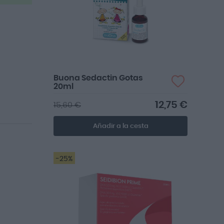
Buona Sedactin Gotas
20ml
12,75 €
15,60 €
Añadir a la cesta
-25%