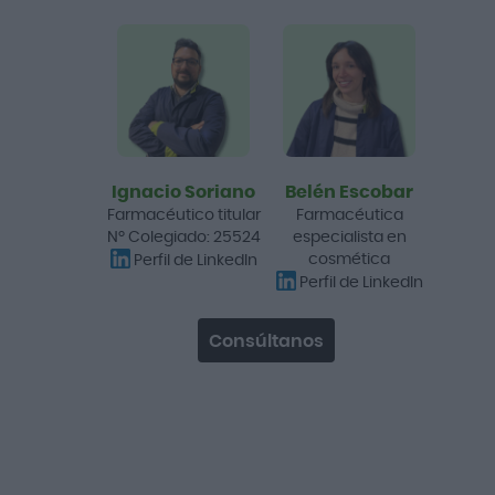
Viñas Ginecomplex Plus
60 Cápsulas
15,05 €
23,50 €
Añadir a la cesta
Ignacio Soriano
Belén Escobar
Farmacéutico titular
Farmacéutica
-28%
Nº Colegiado: 25524
especialista en
cosmética
Perfil de LinkedIn
Perfil de LinkedIn
Consúltanos
Seid Seidivid Ferty4 30
cápsulas