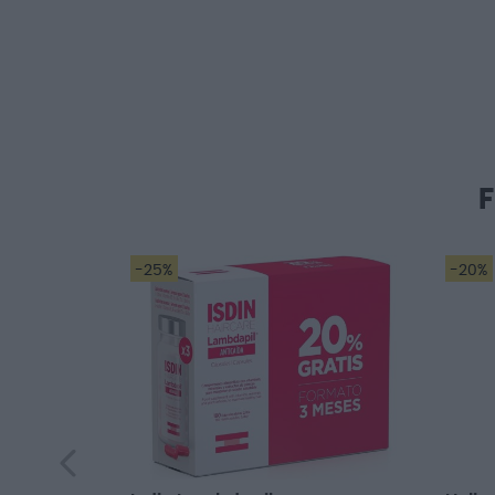
-25%
-20%