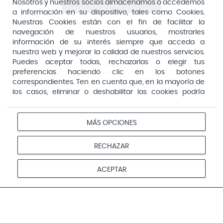
Aquilea
Nosotros y nuestros socios almacenamos o accedemos
Consejería de Sanidad, Comunidad de Madrid
a información en su dispositivo, tales como Cookies.
Arafarma
Aduana, 29, 4ª planta. 28013 Madrid
Nuestras Cookies están con el fin de facilitar la
navegación de nuestros usuarios, mostrarles
Arkopharma
información de su interés siempre que acceda a
Arnidol
nuestra web y mejorar la calidad de nuestros servicios.
Puedes aceptar todas, rechazarlas o elegir tus
Artelac
preferencias haciendo clic en los botones
correspondientes. Ten en cuenta que, en la mayoría de
Arturo Alba
los casos, eliminar o deshabilitar las cookies podría
Aspirina
afectar a la funcionalidad de nuestro Sitio Web y limitar
el acceso a ciertas áreas o servicios ofrecidos a través
Audimer
del mismo. Para modificar tus preferencias haz clic en la
MÁS OPCIONES
Pago seguro
opción Configuración de cookies de nuestro pie de
Audispray
página. Puedes obtener más información en nuestra
RECHAZAR
Ausonia
política de cookies
Avene
Aviso
Redes
Configurar
ACEPTAR
Privacidad
Cookies
legal
sociales
cookies
Avent
© 2026 Farmacias Vivo. Todos los derechos reservados
Avizor
Baby Isdin