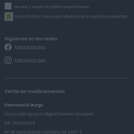
la
He leído y acepto la política de privacidad.
Airbiotic
newsletter
Gana Puntos Vivo subscribiéndote a nuestra newsletter
Alfasigma
Alforex
Algasiv
Síguenos en las redes
Farmacias Vivo
Alka Self
Allergan
Farmacias Vivo
Allevyn Classic
Almax
Almirall
Venta de medicamentos
Almiron
Farmacia El Burgo
Aloclair
Licenciado Ignacio Miguel Soriano Sempere
Alter Lab
NIF: 29206921 A
Alvarez Gómez
Nº de autorización sanitaria: M-2457-F