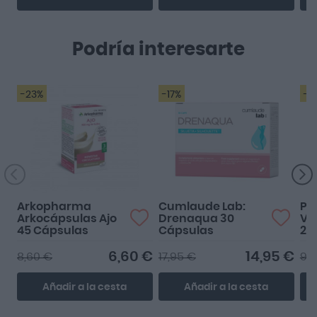
Podría interesarte
-23%
-17%
-1
Arkopharma
Cumlaude Lab:
Pe
Arkocápsulas Ajo
Drenaqua 30
Vai
45 Cápsulas
Cápsulas
20
6,60 €
14,95 €
8,60 €
17,95 €
9,
Añadir a la cesta
Añadir a la cesta