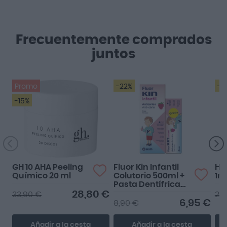
Frecuentemente comprados
juntos
Promo
-22%
-3
-15%
GH 10 AHA Peeling
Fluor Kin Infantil
Hu
Químico 20 ml
Colutorio 500ml +
1m
Pasta Dentífrica
Regalo
28,80 €
33,90 €
23,
6,95 €
8,90 €
Añadir a la cesta
Añadir a la cesta