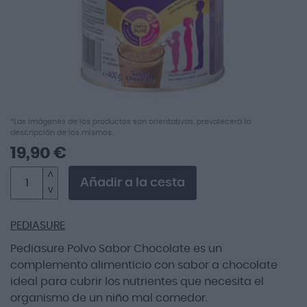
Saltar
*Las imágenes de los productos son orientativas, prevalecerá la
descripción de los mismos.
al
comienzo
19,90 €
de
la
Añadir a la cesta
galería
de
imágenes
PEDIASURE
Pediasure Polvo Sabor Chocolate es un
complemento alimenticio con sabor a chocolate
ideal para cubrir los nutrientes que necesita el
organismo de un niño mal comedor.