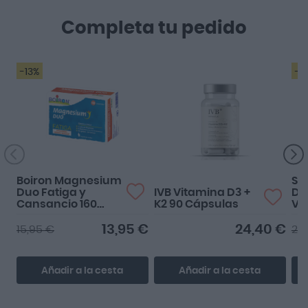
Completa tu pedido
-13%
-3
Complementa
perfectamente con el
magnesio de ivb.
Boiron Magnesium
So
Duo Fatiga y
IVB Vitamina D3 +
D3
Cansancio 160
K2 90 Cápsulas
Ve
Comprimidos
13,95 €
24,40 €
15,95 €
23
Añadir a la cesta
Añadir a la cesta