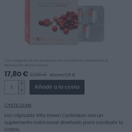
imágenes
Saltar
*Las imágenes de los productos son orientativas, prevalecerá la
descripción de los mismos.
al
comienzo
17,80 €
22,95 €
Ahorra 5,15 €
de
la
Añadir a la cesta
galería
de
imágenes
CYSTICLEAN
Las cápsulas Vita Green Cysticlean son un
suplemento nutricional diseñado para combatir la
cistitis.