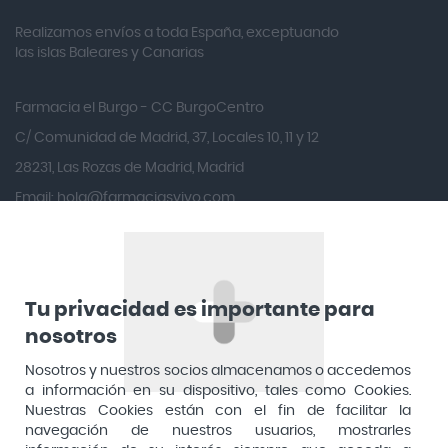
Realizamos envíos a toda España, exceptuando
Ana María Lajusticia
las islas Baleares y Canarias
Anbio
Andina
Farmacia el Burgo - CC BurgoCentro
Angelini
C/ Comunidad de Madrid, 37, Locales 10, 11 y 12
Angileptol
28231, Las Rozas de Madrid, Madrid
Email:
hola@farmaciasvivo.com
Anotaciones Farmacéuticas
Teléfono: 910 05 96 97
Antidol
Apiserum
Apivita
Tu privacidad es importante para
nosotros
Aposan
Dirección General de Inspección y Ordenación Sanitaria​
Aquilea
Nosotros y nuestros socios almacenamos o accedemos
Consejería de Sanidad, Comunidad de Madrid
a información en su dispositivo, tales como Cookies.
Arafarma
Aduana, 29, 4ª planta. 28013 Madrid
Nuestras Cookies están con el fin de facilitar la
navegación de nuestros usuarios, mostrarles
Arkopharma