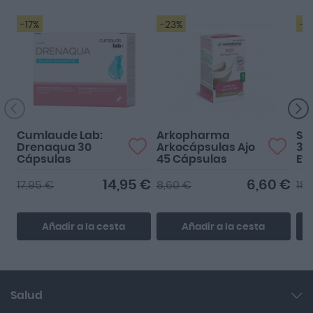
-17%
-23%
-1
Cumlaude Lab:
Arkopharma
Su
Drenaqua 30
Arkocápsulas Ajo
30
Cápsulas
45 Cápsulas
Ef
14,95 €
6,60 €
17,95 €
8,60 €
18,
Añadir a la cesta
Añadir a la cesta
Salud