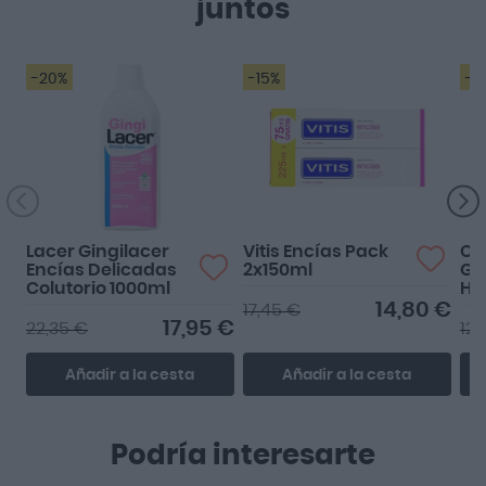
juntos
-20%
-15%
-1
Lacer Gingilacer
Vitis Encías Pack
Cu
Encías Delicadas
2x150ml
Gy
Colutorio 1000ml
Hi
De
14,80 €
17,45 €
17,95 €
22,35 €
12,
Añadir a la cesta
Añadir a la cesta
Podría interesarte