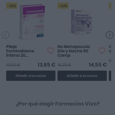
-30%
-24%
-2
Pileje
Ns Menopausia
Ca
Feminabiane
Día y Noche 60
cá
Íntima 20
Comp
cápsulas
18,
13,65 €
14,55 €
19,50 €
19,25 €
Añadir a la cesta
Añadir a la cesta
¿Por qué elegir Farmacias Vivo?