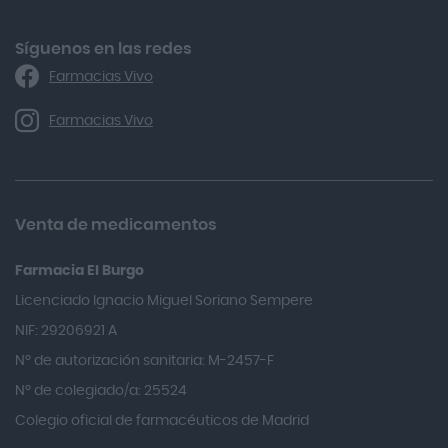
Alforex
Algasiv
Síguenos en las redes
Farmacias Vivo
Alka Self
Allergan
Farmacias Vivo
Allevyn Classic
Almax
Almirall
Venta de medicamentos
Almiron
Farmacia El Burgo
Aloclair
Licenciado Ignacio Miguel Soriano Sempere
Alter Lab
NIF: 29206921 A
Alvarez Gómez
Nº de autorización sanitaria: M-2457-F
Alvita
Nº de colegiado/a: 25524
Amifar
Colegio oficial de farmacéuticos de Madrid
Amukina