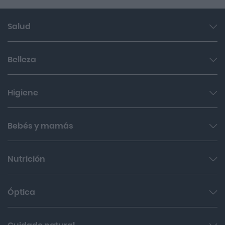
Salud
Garganta y resfriado
Belleza
Cuidado muscular y articular
Facial
Higiene
Salud del sueño y sistema nervioso
Cabello
Botiquín
Bucal
Bebés y mamás
Sol
Cuidado digestivo
Íntima
Hombres
Cuidado del bebé
Nutrición
Cabello
Corporal
Cuidado de la mamá
Corporal
Cuida tu Cuerpo
Óptica
Canastillas
Nasal
Cuida tu dieta
Alimentación del bebé
Lentillas