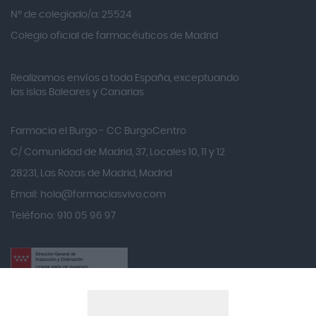
Alvita
Nº de colegiado/a: 25524
Amifar
Colegio oficial de farmacéuticos de Madrid
Amukina
Realizamos envíos a toda España, exceptuando
Ana María Lajusticia
las islas Baleares y Canarias
Anbio
Andina
Farmacia el Burgo - CC BurgoCentro
Angelini
C/ Comunidad de Madrid, 37, Locales 10, 11 y 12
Angileptol
28231, Las Rozas de Madrid, Madrid
Email:
hola@farmaciasvivo.com
Anotaciones Farmacéuticas
Teléfono: 910 05 96 97
Antidol
Apiserum
Apivita
Aposan
Dirección General de Inspección y Ordenación Sanitaria​
Aquilea