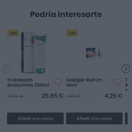
Podría interesarte
-18%
-14%
Trofolastin
Goibipic Roll On
Tr
Antiestrías 250ml
14ml
An
+ 
25,85 €
4,25 €
31,55 €
4,95 €
Añadir a la cesta
Añadir a la cesta