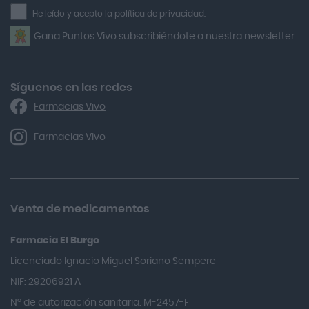
la
He leído y acepto la política de privacidad.
Airbiotic
newsletter
Gana Puntos Vivo subscribiéndote a nuestra newsletter
Alfasigma
Alforex
Algasiv
Síguenos en las redes
Farmacias Vivo
Alka Self
Allergan
Farmacias Vivo
Allevyn Classic
Almax
Almirall
Venta de medicamentos
Almiron
Farmacia El Burgo
Aloclair
Licenciado Ignacio Miguel Soriano Sempere
Alter Lab
NIF: 29206921 A
Alvarez Gómez
Nº de autorización sanitaria: M-2457-F