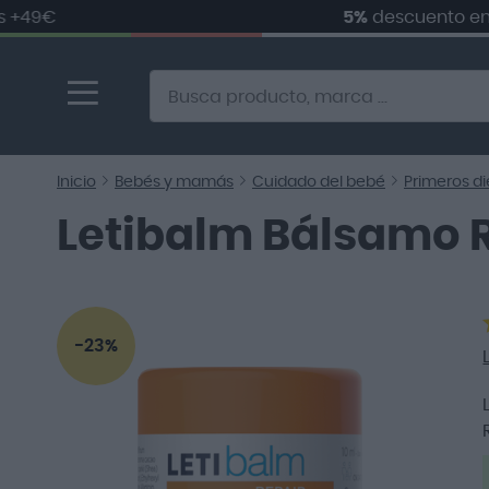
€
5%
descuento en
tu pr
Ir
al
contenido
Alternative to Doofinder Ecommerce Search
Inicio
Bebés y mamás
Cuidado del bebé
Primeros d
Letibalm Bálsamo R
Saltar
al
-23%
final
de
la
galería
de
imágenes