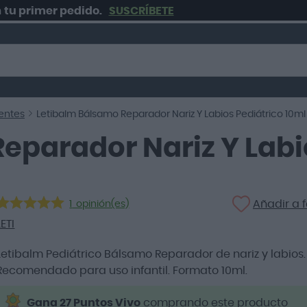
imer pedido.
SUSCRÍBETE
ientes
Letibalm Bálsamo Reparador Nariz Y Labios Pediátrico 10ml
eparador Nariz Y Labi
Añadir a f
1
opinión(es)
LETI
Letibalm Pediátrico Bálsamo Reparador de nariz y labios.
Recomendado para uso infantil. Formato 10ml.
Gana 27 Puntos Vivo
comprando este producto