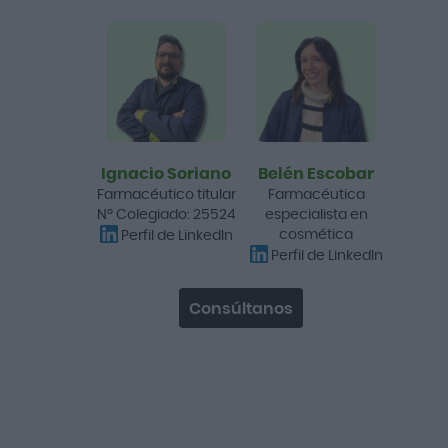
Neositrín Protect
Acondicionador Spray
Antipiojos 200ml
10,40 €
12,95 €
Añadir a la cesta
Ignacio Soriano
Belén Escobar
Farmacéutico titular
Farmacéutica
Nº Colegiado: 25524
especialista en
-25%
cosmética
Perfil de LinkedIn
Perfil de LinkedIn
Consúltanos
Seid Seidibion Prime 60