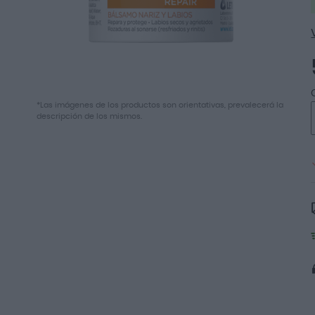
Saltar
*Las imágenes de los productos son orientativas, prevalecerá la
al
descripción de los mismos.
comienzo
de
la
galería
de
imágenes