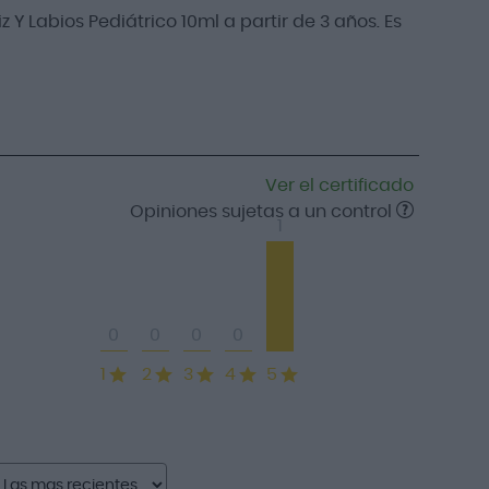
 Labios Pediátrico 10ml a partir de 3 años. Es
Ver el certificado
Opiniones sujetas a un control
1
0
0
0
0
1
2
3
4
5