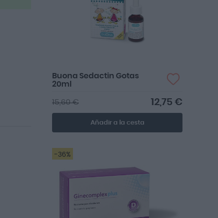
Buona Sedactin Gotas
20ml
12,75 €
15,60 €
Añadir a la cesta
-36%
👍Perfecto