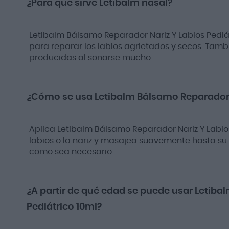
¿Para qué sirve Letibalm nasal?
Letibalm Bálsamo Reparador Nariz Y Labios Pediát
para reparar los labios agrietados y secos. Tambi
producidas al sonarse mucho.
¿Cómo se usa Letibalm Bálsamo Reparador N
Aplica Letibalm Bálsamo Reparador Nariz Y Labios
labios o la nariz y masajea suavemente hasta su 
como sea necesario.
¿A partir de qué edad se puede usar Letiba
Pediátrico 10ml?