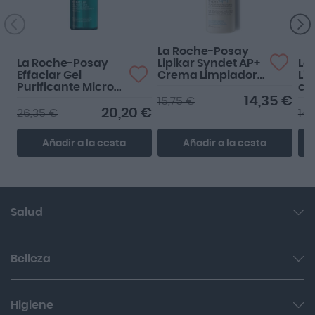
tendencia de acné
La Roche-Posay
La Roche-Posay
Lipikar Syndet AP+
La
Effaclar Gel
Crema Limpiadora
Lip
Purificante Micro-
400ml
co
Exfoliante 400ml
40
14,35 €
15,75 €
20,20 €
26,35 €
14,
Añadir a la cesta
Añadir a la cesta
Salud
Garganta y resfriado
Belleza
Cuidado muscular y articular
Facial
Higiene
Salud del sueño y sistema nervioso