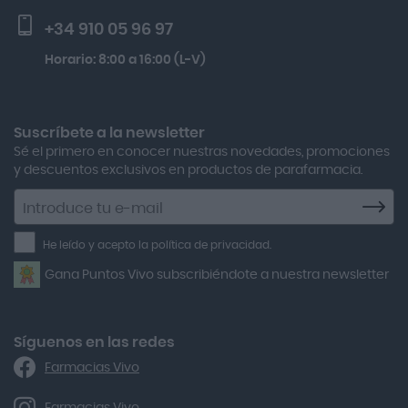
Activa Lentes
Preguntas frecuentes
Solar Spf50+ 50ml
+34 910 05 96 97
Actron
Lactibiane Microbiota Atb 10 Cápsulas
Horario: 8:00 a 16:00 (L-V)
Adamed
Multicentrum Hombre 50+ 90 Comprimidos + 30 Gratis
Adolfo Dominguez
Aero Red
Suscríbete a la newsletter
Sé el primero en conocer nuestras novedades, promociones
After Bite
y descuentos exclusivos en productos de parafarmacia.
Agiolax
Suscríbete
a
Air Lift
la
He leído y acepto la política de privacidad.
Airbiotic
newsletter
Gana Puntos Vivo subscribiéndote a nuestra newsletter
Alfasigma
Alforex
Algasiv
Síguenos en las redes
Farmacias Vivo
Alka Self
Allergan