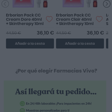
Erborian Pack CC
Erborian Pack CC
La
Cream Dore 40ml
Cream Clair 40ml
Ant
+ Skintherapy 10ml
+ Skintherapy 10ml
Sé
Co
ml
36,10 €
36,10 €
44,50 €
44,50 €
21,
Añadir a la cesta
Añadir a la cesta
¿Por qué elegir Farmacias Vivo?