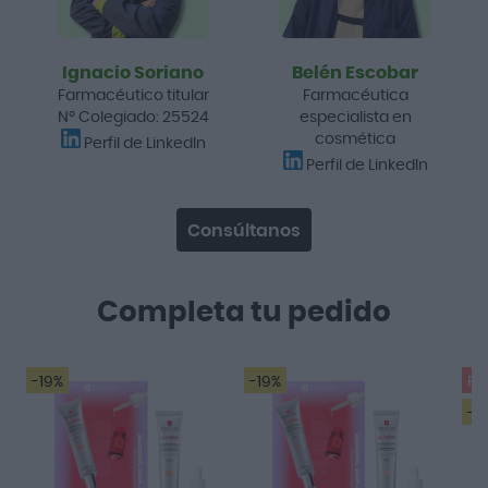
Ignacio Soriano
Belén Escobar
Farmacéutico titular
Farmacéutica
Nº Colegiado: 25524
especialista en
cosmética
Perfil de LinkedIn
Perfil de LinkedIn
Consúltanos
Completa tu pedido
-19%
-19%
Pr
-3