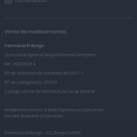
Farmacias Vivo
Allevyn Classic
Almax
Almirall
Venta de medicamentos
Almiron
Farmacia El Burgo
Aloclair
Licenciado Ignacio Miguel Soriano Sempere
Alter Lab
NIF: 29206921 A
Alvarez Gómez
Nº de autorización sanitaria: M-2457-F
Alvita
Nº de colegiado/a: 25524
Amifar
Colegio oficial de farmacéuticos de Madrid
Amukina
Realizamos envíos a toda España, exceptuando
Ana María Lajusticia
las islas Baleares y Canarias
Anbio
Andina
Farmacia el Burgo - CC BurgoCentro