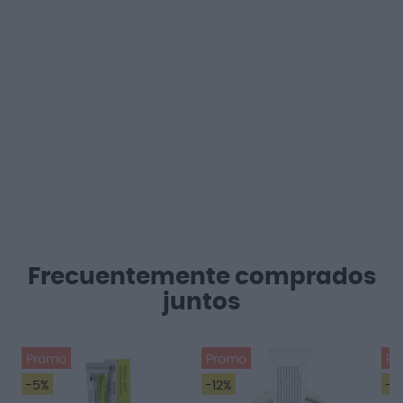
Frecuentemente comprados
juntos
Promo
Promo
Pr
-5%
-12%
-1