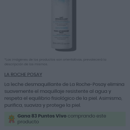
imágenes
Saltar
*Las imágenes de los productos son orientativas, prevalecerá la
descripción de los mismos.
al
comienzo
LA ROCHE POSAY
de
la
La leche desmaquillante de La Roche-Posay elimina
galería
suavemente el maquillaje resistente al agua y
de
respeta el equilibrio fisiológico de la piel. Asimismo,
imágenes
purifica, suaviza y protege la piel.
Gana 83 Puntos Vivo
comprando este
producto