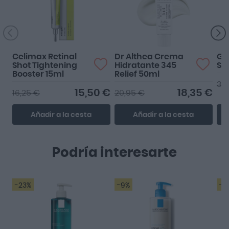
Celimax Retinal
Dr Althea Crema
GH
Shot Tightening
Hidratante 345
Sé
Booster 15ml
Relief 50ml
38
15,50 €
18,35 €
16,25 €
20,95 €
Añadir a la cesta
Añadir a la cesta
Podría interesarte
-23%
-9%
-8
Muy recomendable para
pieles grasas o con