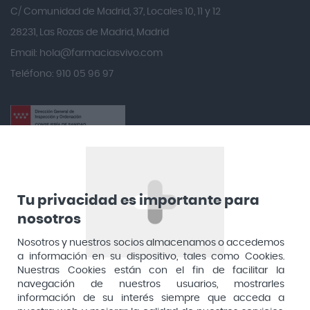
Angelini
C/ Comunidad de Madrid, 37, Locales 10, 11 y 12
Angileptol
28231, Las Rozas de Madrid, Madrid
Email:
hola@farmaciasvivo.com
Anotaciones Farmacéuticas
Teléfono: 910 05 96 97
Antidol
Apiserum
Apivita
Aposan
Dirección General de Inspección y Ordenación Sanitaria​
Aquilea
Consejería de Sanidad, Comunidad de Madrid
Arafarma
Aduana, 29, 4ª planta. 28013 Madrid
Tu privacidad es importante para
nosotros
Arkopharma
Arnidol
Nosotros y nuestros socios almacenamos o accedemos
a información en su dispositivo, tales como Cookies.
Artelac
Nuestras Cookies están con el fin de facilitar la
navegación de nuestros usuarios, mostrarles
Arturo Alba
información de su interés siempre que acceda a