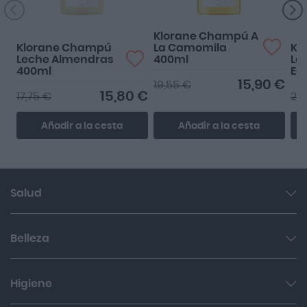
Klorane Champú A
Klorane Champú
La Camomila
Kl
Leche Almendras
400ml
La
400ml
Ed
40
15,90 €
19,55 €
15,80 €
17,75 €
20
Añadir a la cesta
Añadir a la cesta
Salud
Garganta y resfriado
Belleza
Cuidado muscular y articular
Facial
Higiene
Salud del sueño y sistema nervioso
Cabello