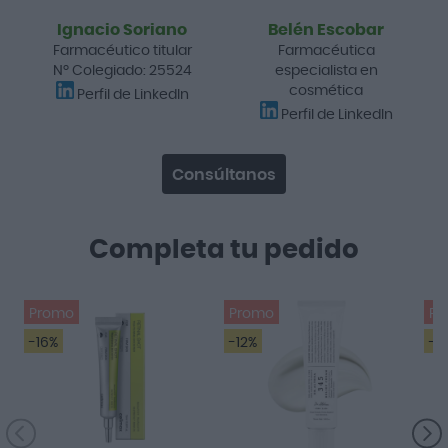
Ignacio Soriano
Belén Escobar
Farmacéutico titular
Farmacéutica
Nº Colegiado: 25524
especialista en
cosmética
Perfil de LinkedIn
Perfil de LinkedIn
Consúltanos
Completa tu pedido
Promo
Promo
Pr
-16%
-12%
-4