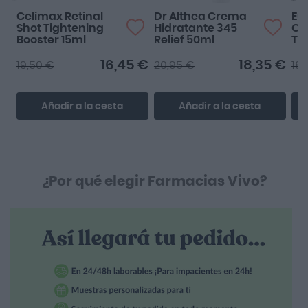
Celimax Retinal
Dr Althea Crema
Eu
Shot Tightening
Hidratante 345
Oil
Booster 15ml
Relief 50ml
To
SP
16,45 €
18,35 €
19,50 €
20,95 €
18,
Añadir a la cesta
Añadir a la cesta
¿Por qué elegir Farmacias Vivo?