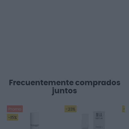
Frecuentemente comprados
juntos
Promo
-23%
-1
-15%