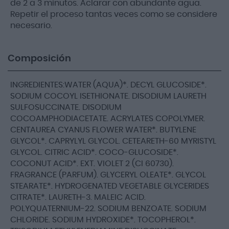
de 2 a 3 minutos. Aclarar con abundante agua.
Repetir el proceso tantas veces como se considere
necesario.
Composición
INGREDIENTES:WATER (AQUA)*. DECYL GLUCOSIDE*.
SODIUM COCOYL ISETHIONATE. DISODIUM LAURETH
SULFOSUCCINATE. DISODIUM
COCOAMPHODIACETATE. ACRYLATES COPOLYMER.
CENTAUREA CYANUS FLOWER WATER*. BUTYLENE
GLYCOL*. CAPRYLYL GLYCOL. CETEARETH-60 MYRISTYL
GLYCOL. CITRIC ACID*. COCO-GLUCOSIDE*.
COCONUT ACID*. EXT. VIOLET 2 (CI 60730).
FRAGRANCE (PARFUM). GLYCERYL OLEATE*. GLYCOL
STEARATE*. HYDROGENATED VEGETABLE GLYCERIDES
CITRATE*. LAURETH-3. MALEIC ACID.
POLYQUATERNIUM-22. SODIUM BENZOATE. SODIUM
CHLORIDE. SODIUM HYDROXIDE*. TOCOPHEROL*.