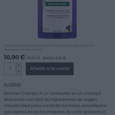
Saltar
*Las imágenes de los productos son orientativas, prevalecerá la
descripción de los mismos.
al
comienzo
10,90 €
14,25 €
Ahorra 3,35 €
de
la
Añadir a la cesta
galería
de
imágenes
KLORANE
Klorane Champú A La Centaurea es un champú
elaborado con 85% de ingredientes de origen
natural ideal para combatir los tonos amarillentos
que aparecen en las melenas de color grisáceo o