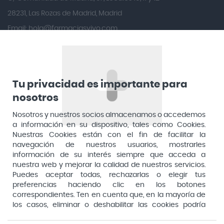
Angileptol
28231, Las Rozas de Madrid, Madrid
Email:
hola@farmaciasvivo.com
Anotaciones Farmacéuticas
Teléfono: 910 05 96 97
Antidol
Apiserum
Apivita
Tu privacidad es importante para
nosotros
Aposan
Dirección General de Inspección y Ordenación Sanitaria​
Aquilea
Nosotros y nuestros socios almacenamos o accedemos
Consejería de Sanidad, Comunidad de Madrid
a información en su dispositivo, tales como Cookies.
Arafarma
Aduana, 29, 4ª planta. 28013 Madrid
Nuestras Cookies están con el fin de facilitar la
navegación de nuestros usuarios, mostrarles
Arkopharma
información de su interés siempre que acceda a
Arnidol
nuestra web y mejorar la calidad de nuestros servicios.
Puedes aceptar todas, rechazarlas o elegir tus
Artelac
preferencias haciendo clic en los botones
correspondientes. Ten en cuenta que, en la mayoría de
Arturo Alba
los casos, eliminar o deshabilitar las cookies podría
Aspirina
afectar a la funcionalidad de nuestro Sitio Web y limitar