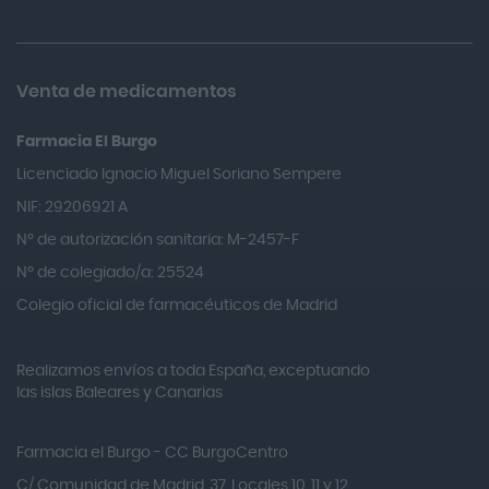
Allevyn Classic
Almax
Almirall
Venta de medicamentos
Almiron
Farmacia El Burgo
Aloclair
Licenciado Ignacio Miguel Soriano Sempere
Alter Lab
NIF: 29206921 A
Alvarez Gómez
Nº de autorización sanitaria: M-2457-F
Alvita
Nº de colegiado/a: 25524
Amifar
Colegio oficial de farmacéuticos de Madrid
Amukina
Realizamos envíos a toda España, exceptuando
Ana María Lajusticia
las islas Baleares y Canarias
Anbio
Andina
Farmacia el Burgo - CC BurgoCentro
Angelini
C/ Comunidad de Madrid, 37, Locales 10, 11 y 12