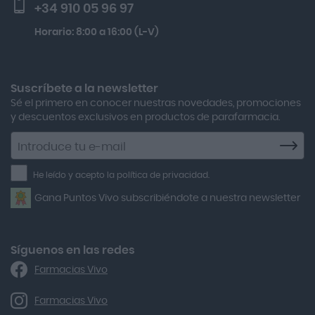
+34 910 05 96 97
Actron
Lactibiane Microbiota Atb 10 Cápsulas
Horario: 8:00 a 16:00 (L-V)
Adamed
Boiron Magnesium Duo Noche 30 Cápsulas
Adolfo Dominguez
Aero Red
Suscríbete a la newsletter
Sé el primero en conocer nuestras novedades, promociones
After Bite
y descuentos exclusivos en productos de parafarmacia.
Agiolax
Suscríbete
a
Air Lift
la
He leído y acepto la política de privacidad.
Airbiotic
newsletter
Gana Puntos Vivo subscribiéndote a nuestra newsletter
Alfasigma
Alforex
Algasiv
Síguenos en las redes
Farmacias Vivo
Alka Self
Allergan
Farmacias Vivo