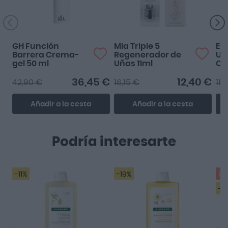
GH Función
Mia Triple 5
Eu
Barrera Crema-
Regenerador de
Ur
gel 50 ml
Uñas 11ml
Cr
5%
50
36,45 €
12,40 €
42,90 €
16,15 €
11,
Añadir a la cesta
Añadir a la cesta
Podría interesarte
-11%
-19%
Pr
-2
Muy bueno