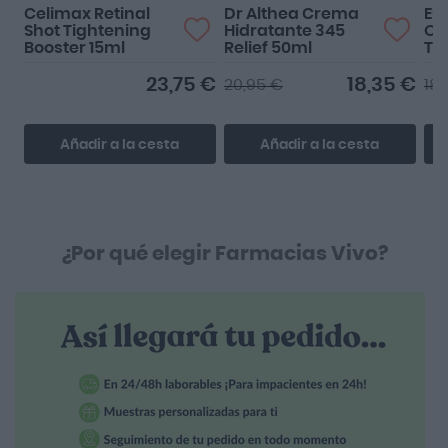
Celimax Retinal
Dr Althea Crema
Eu
Shot Tightening
Hidratante 345
Oil
Booster 15ml
Relief 50ml
To
SP
23,75 €
18,35 €
20,95 €
18,
Añadir a la cesta
Añadir a la cesta
¿Por qué elegir Farmacias Vivo?