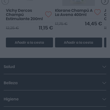
Vichy Dercos
Klorane Champú A
Ju
Champú
La Avena 400ml
Co
Estimulante 200ml
Ch
de
14,45 €
17,75 €
11,15 €
12,25 €
11,
Añadir a la cesta
Añadir a la cesta
Salud
Garganta y resfriado
Belleza
Cuidado muscular y articular
Facial
Higiene
Salud del sueño y sistema nervioso
Cabello
Botiquín