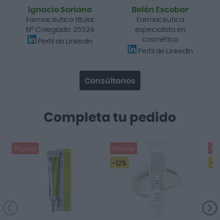
Ignacio Soriano
Belén Escobar
Farmacéutico titular
Farmacéutica
Nº Colegiado: 25524
especialista en
cosmética
Perfil de LinkedIn
Perfil de LinkedIn
Consúltanos
Completa tu pedido
Promo
Promo
Pr
-12%
-4