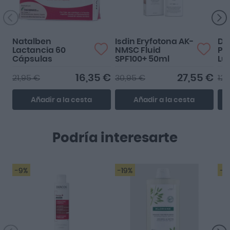
Natalben
Isdin Eryfotona AK-
Du
Lactancia 60
NMSC Fluid
Pl
Cápsulas
SPF100+ 50ml
Lu
16,35 €
27,55 €
21,95 €
30,95 €
12,
Añadir a la cesta
Añadir a la cesta
Podría interesarte
-9%
-19%
-1