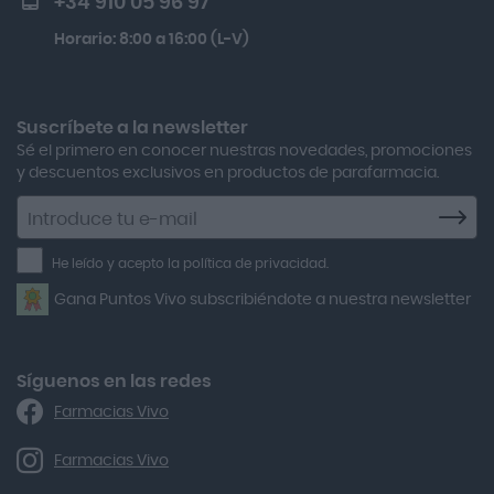
+34 910 05 96 97
Actron
Solar Spf50+ 50ml
Horario: 8:00 a 16:00 (L-V)
Adamed
Kobho Glp 30 Viales + 90 Cápsulas
Adolfo Dominguez
Aero Red
Suscríbete a la newsletter
Sé el primero en conocer nuestras novedades, promociones
After Bite
y descuentos exclusivos en productos de parafarmacia.
Agiolax
Suscríbete
a
Air Lift
la
He leído y acepto la política de privacidad.
Airbiotic
newsletter
Gana Puntos Vivo subscribiéndote a nuestra newsletter
Alfasigma
Alforex
Algasiv
Síguenos en las redes
Farmacias Vivo
Alka Self
Allergan
Farmacias Vivo
Allevyn Classic