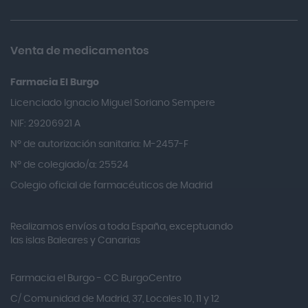
Almax
Almirall
Venta de medicamentos
Almiron
Farmacia El Burgo
Aloclair
Licenciado Ignacio Miguel Soriano Sempere
Alter Lab
NIF: 29206921 A
Alvarez Gómez
Nº de autorización sanitaria: M-2457-F
Alvita
Nº de colegiado/a: 25524
Amifar
Colegio oficial de farmacéuticos de Madrid
Amukina
Realizamos envíos a toda España, exceptuando
Ana María Lajusticia
las islas Baleares y Canarias
Anbio
Andina
Farmacia el Burgo - CC BurgoCentro
Angelini
C/ Comunidad de Madrid, 37, Locales 10, 11 y 12