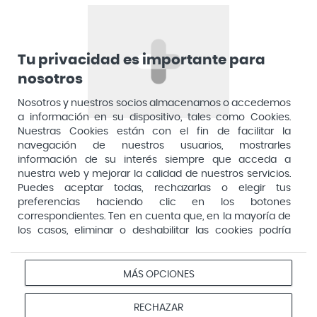
Aposan
Dirección General de Inspección y Ordenación Sanitaria​
Aquilea
Consejería de Sanidad, Comunidad de Madrid
Arafarma
Aduana, 29, 4ª planta. 28013 Madrid
Tu privacidad es importante para
nosotros
Arkopharma
Arnidol
Nosotros y nuestros socios almacenamos o accedemos
a información en su dispositivo, tales como Cookies.
Artelac
Nuestras Cookies están con el fin de facilitar la
navegación de nuestros usuarios, mostrarles
Arturo Alba
información de su interés siempre que acceda a
Aspirina
nuestra web y mejorar la calidad de nuestros servicios.
Puedes aceptar todas, rechazarlas o elegir tus
Audimer
preferencias haciendo clic en los botones
Pago seguro
correspondientes. Ten en cuenta que, en la mayoría de
Audispray
los casos, eliminar o deshabilitar las cookies podría
Ausonia
afectar a la funcionalidad de nuestro Sitio Web y limitar
el acceso a ciertas áreas o servicios ofrecidos a través
Avene
Aviso
Redes
Configurar
del mismo. Para modificar tus preferencias haz clic en la
MÁS OPCIONES
Privacidad
Cookies
legal
sociales
cookies
opción Configuración de cookies de nuestro pie de
Avent
página. Puedes obtener más información en nuestra
© 2026 Farmacias Vivo. Todos los derechos reservados
RECHAZAR
Avizor
política de cookies