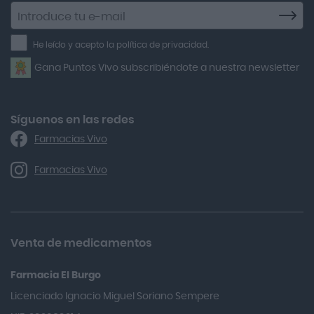
Agiolax
Suscríbete
a
Air Lift
la
He leído y acepto la política de privacidad.
Airbiotic
newsletter
Gana Puntos Vivo subscribiéndote a nuestra newsletter
Alfasigma
Alforex
Algasiv
Síguenos en las redes
Farmacias Vivo
Alka Self
Allergan
Farmacias Vivo
Allevyn Classic
Almax
Almirall
Venta de medicamentos
Almiron
Farmacia El Burgo
Aloclair
Licenciado Ignacio Miguel Soriano Sempere
Alter Lab