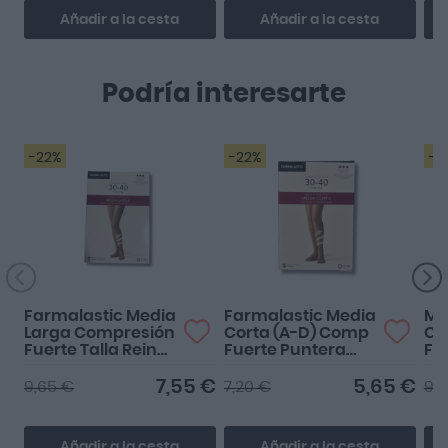
Añadir a la cesta
Añadir a la cesta
Podría interesarte
-22%
-22%
-2
Farmalastic Media
Farmalastic Media
Me
Larga Compresión
Corta (A-D) Comp
Co
Fuerte Talla Reina
Fuerte Puntera
Fa
Plus Color Beige
Cerrada Talla
Ba
Grande Color
7,55 €
5,65 €
9,65 €
7,20 €
9,
Beige
Añadir a la cesta
Añadir a la cesta