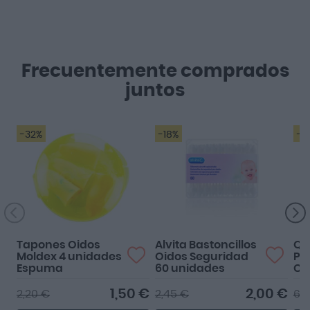
Frecuentemente comprados
juntos
-32%
-18%
-1
Tapones Oidos
Alvita Bastoncillos
Qu
Moldex 4 unidades
Oidos Seguridad
Pa
Espuma
60 unidades
Ce
1,50 €
2,00 €
2,20 €
2,45 €
6,