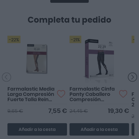
Completa tu pedido
-22%
-21%
-3
L
Farmalastic Media
Farmalastic Cinfa
Larga Compresión
Panty Caballero
Fa
Fuerte Talla Reina
Compresión
Co
Plus Color Beige
Normal Talla
29
Extragrande Color
Ca
7,55 €
19,30 €
9,65 €
24,45 €
Negro
24
Añadir a la cesta
Añadir a la cesta