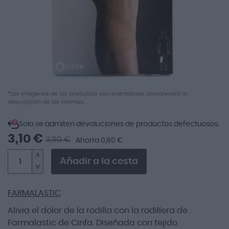
Saltar
*Las imágenes de los productos son orientativas, prevalecerá la
descripción de los mismos.
al
comienzo
!
de
Solo se admiten devoluciones de productos defectuosos.
la
3,10 €
3,90 €
Ahorra 0,80 €
galería
de
Añadir a la cesta
imágenes
FARMALASTIC
Alivia el dolor de la rodilla con la rodillera de
Farmalastic de Cinfa. Diseñada con tejido