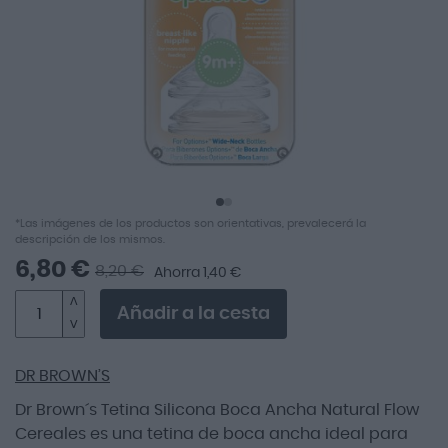
imágenes
Saltar
*Las imágenes de los productos son orientativas, prevalecerá la
al
descripción de los mismos.
comienzo
6,80 €
8,20 €
Ahorra 1,40 €
de
la
Añadir a la cesta
galería
de
imágenes
DR BROWN’S
Dr Brown´s Tetina Silicona Boca Ancha Natural Flow
Cereales es una tetina de boca ancha ideal para