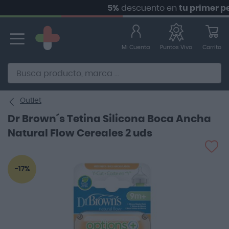
5%
descuento en
tu primer pedid
Ir
al
contenido
Mi Cuenta
Carrito
Puntos Vivo
Alternative to Doofinder Ecommerce Search
Outlet
Dr Brown´s Tetina Silicona Boca Ancha
Natural Flow Cereales 2 uds
Saltar
-17%
al
final
de
la
galería
de