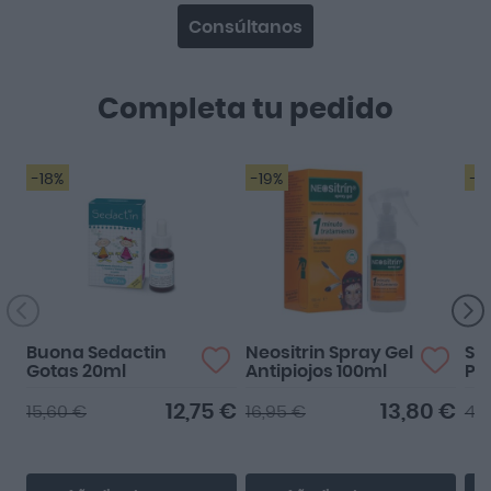
Consúltanos
Completa tu pedido
-18%
-19%
-2
Buona Sedactin
Neositrin Spray Gel
Sei
Gotas 20ml
Antipiojos 100ml
Pr
12,75 €
13,80 €
15,60 €
16,95 €
42