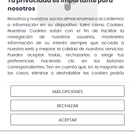
Tu privacidad es importante para
nosotros
Aposan
Dirección General de Inspección y Ordenación Sanitaria​
Aquilea
Nosotros y nuestros socios almacenamos o accedemos
Consejería de Sanidad, Comunidad de Madrid
a información en su dispositivo, tales como Cookies.
Arafarma
Aduana, 29, 4ª planta. 28013 Madrid
Nuestras Cookies están con el fin de facilitar la
navegación de nuestros usuarios, mostrarles
Arkopharma
información de su interés siempre que acceda a
Arnidol
nuestra web y mejorar la calidad de nuestros servicios.
Puedes aceptar todas, rechazarlas o elegir tus
Artelac
preferencias haciendo clic en los botones
correspondientes. Ten en cuenta que, en la mayoría de
Arturo Alba
los casos, eliminar o deshabilitar las cookies podría
Aspirina
afectar a la funcionalidad de nuestro Sitio Web y limitar
el acceso a ciertas áreas o servicios ofrecidos a través
Audimer
del mismo. Para modificar tus preferencias haz clic en la
MÁS OPCIONES
Pago seguro
opción Configuración de cookies de nuestro pie de
Audispray
página. Puedes obtener más información en nuestra
RECHAZAR
Ausonia
política de cookies
Avene
Aviso
Redes
Configurar
ACEPTAR
Privacidad
Cookies
legal
sociales
cookies
Avent