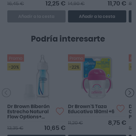
2 270ml
Tet
12,25 €
11,70 €
16,45 €
14,90 €
8,
Añadir a la cesta
Añadir a la cesta
Podría interesarte
Promo
Promo
Pr
-20%
-22%
-1
Dr Brown Biberón
Dr Brown'S Taza
Dr
Estrecho Natural
Educativa 180ml +6
Chu
Flow Options+
Pi
120ml
8,75 €
11,20 €
10,65 €
13,35 €
5,