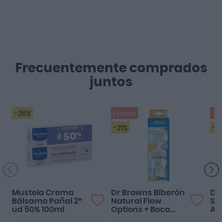
Frecuentemente comprados
juntos
-26%
Promo
Pr
-21%
-2
Mustela Crema
Dr Browns Biberón
Dr
Bálsamo Pañal 2ª
Natural Flow
Si
ud 50% 100ml
Options + Boca
An
Ancha Tetina Nivel
Rá