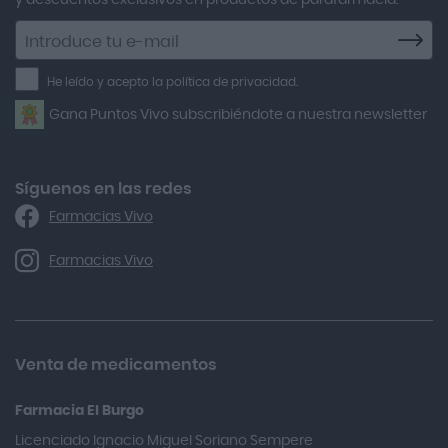
y descuentos exclusivos en productos de parafarmacia.
Agiolax
Suscríbete
a
Air Lift
la
He leído y acepto la política de privacidad.
Airbiotic
newsletter
Gana Puntos Vivo subscribiéndote a nuestra newsletter
Alfasigma
Alforex
Algasiv
Síguenos en las redes
Farmacias Vivo
Alka Self
Allergan
Farmacias Vivo
Allevyn Classic
Almax
Almirall
Venta de medicamentos
Almiron
Farmacia El Burgo
Aloclair
Licenciado Ignacio Miguel Soriano Sempere