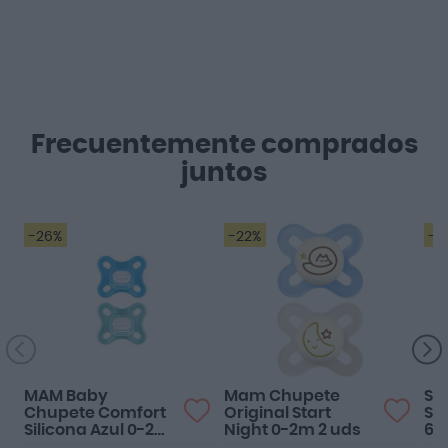
Frecuentemente comprados
juntos
-26%
-22%
-1
MAM Baby
Mam Chupete
Su
Chupete Comfort
Original Start
Sua
Silicona Azul 0-2
Night 0-2m 2 uds
6M
meses 2 uds