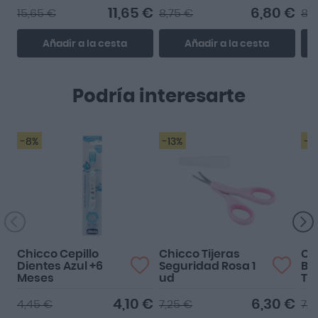
11,65 €
6,80 €
15,65 €
8,75 €
8,7
Añadir a la cesta
Añadir a la cesta
Podría interesarte
-8%
-13%
-2
Chicco Cepillo
Chicco Tijeras
Ch
Dientes Azul +6
Seguridad Rosa 1
Br
Meses
ud
T-3
4,10 €
6,30 €
4,45 €
7,25 €
7,2