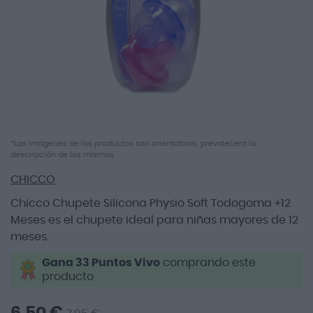
imágenes
Saltar
*Las imágenes de los productos son orientativas, prevalecerá la
descripción de los mismos.
al
comienzo
CHICCO
de
la
Chicco Chupete Silicona Physio Soft Todogoma +12
galería
Meses es el chupete ideal para niñas mayores de 12
de
meses.
imágenes
Gana 33 Puntos Vivo
comprando este
producto
6,50 €