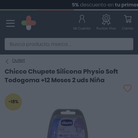
5%
descuento en
tu primer p
Ir
al
contenido
Mi Cuenta
Carrito
Puntos Vivo
Alternative to Doofinder Ecommerce Search
Outlet
Chicco Chupete Silicona Physio Soft
Todogoma +12 Meses 2 uds Niña
Saltar
-18%
al
final
de
la
galería
de