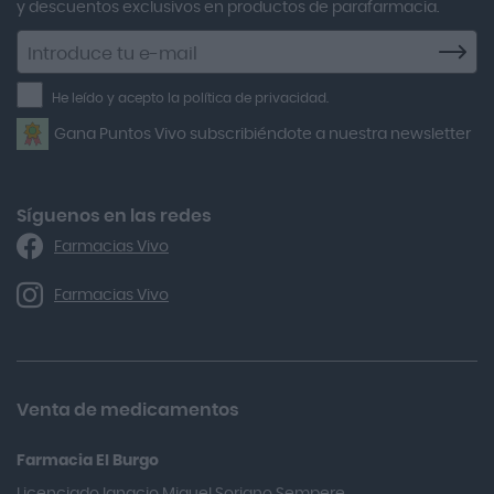
y descuentos exclusivos en productos de parafarmacia.
Agiolax
Suscríbete
a
Air Lift
la
He leído y acepto la política de privacidad.
Airbiotic
newsletter
Gana Puntos Vivo subscribiéndote a nuestra newsletter
Alfasigma
Alforex
Algasiv
Síguenos en las redes
Farmacias Vivo
Alka Self
Allergan
Farmacias Vivo
Allevyn Classic
Almax
Almirall
Venta de medicamentos
Almiron
Farmacia El Burgo
Aloclair