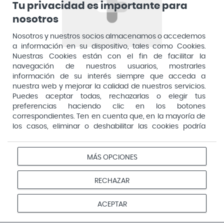
Apivita
Tu privacidad es importante para
Aposan
nosotros
Dirección General de Inspección y Ordenación Sanitaria​
Aquilea
Nosotros y nuestros socios almacenamos o accedemos
Consejería de Sanidad, Comunidad de Madrid
a información en su dispositivo, tales como Cookies.
Arafarma
Aduana, 29, 4ª planta. 28013 Madrid
Nuestras Cookies están con el fin de facilitar la
navegación de nuestros usuarios, mostrarles
Arkopharma
información de su interés siempre que acceda a
Arnidol
nuestra web y mejorar la calidad de nuestros servicios.
Puedes aceptar todas, rechazarlas o elegir tus
Artelac
preferencias haciendo clic en los botones
correspondientes. Ten en cuenta que, en la mayoría de
Arturo Alba
los casos, eliminar o deshabilitar las cookies podría
Aspirina
afectar a la funcionalidad de nuestro Sitio Web y limitar
el acceso a ciertas áreas o servicios ofrecidos a través
Audimer
del mismo. Para modificar tus preferencias haz clic en la
MÁS OPCIONES
Pago seguro
opción Configuración de cookies de nuestro pie de
Audispray
página. Puedes obtener más información en nuestra
RECHAZAR
Ausonia
política de cookies
Avene
Aviso
Redes
Configurar
ACEPTAR
Privacidad
Cookies
legal
sociales
cookies
Avent