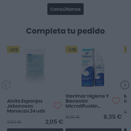
Consúltanos
Completa tu pedido
-20%
-23%
-1
Estupendas! 😍
Sterimar Higiene Y
Me
Alvita Esponjas
Bienestar
Is
Jabonosas
Microdifusión
Monouso 24 uds
100ml
9,
6,35 €
8,25 €
2,05 €
2,55 €