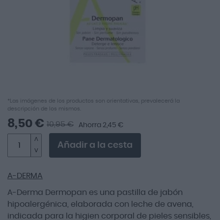
imágenes
Saltar
*Las imágenes de los productos son orientativas, prevalecerá la
descripción de los mismos.
al
comienzo
8,50 €
10,95 €
Ahorra 2,45 €
de
la
Añadir a la cesta
galería
de
imágenes
A-DERMA
A-Derma Dermopan es una pastilla de jabón
hipoalergénica, elaborada con leche de avena,
indicada para la higien corporal de pieles sensibles,