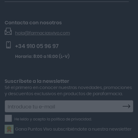
Spf50+ 50ml
Nuestras Marcas
Acnosan
Gh 25 Péptidos-th Sérum 30ml
Devoluciones
Acofar
El Blog de Farmacias Vivo
Beauty Of Joseon Relief Sun Rice Probiotics Protector
Contacta con nosotros
Seguimiento de pedidos
Actafarma
Solar Spf50+ 50ml
hola@farmaciasvivo.com
Activa Lentes
Preguntas frecuentes
Kobho Glp 30 Viales + 90 Cápsulas
+34 910 05 96 97
Actron
Lactibiane Microbiota Atb 10 Cápsulas
Horario: 8:00 a 16:00 (L-V)
Adamed
Boiron Magnesium Duo Noche 30 Cápsulas
Adolfo Dominguez
Aero Red
Suscríbete a la newsletter
Sé el primero en conocer nuestras novedades, promociones
After Bite
y descuentos exclusivos en productos de parafarmacia.
Agiolax
Suscríbete
a
Air Lift
la
He leído y acepto la política de privacidad.
Airbiotic
newsletter
Gana Puntos Vivo subscribiéndote a nuestra newsletter
Alfasigma