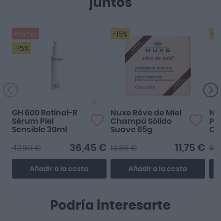
juntos
Promo
-15%
-1
-15%
GH 600 Retinal-R
Nuxe Rêve de Miel
Na
Sérum Piel
Champú Sólido
Pr
Sensible 30ml
Suave 65g
Cá
36,45 €
11,75 €
42,90 €
13,85 €
9,
Añadir a la cesta
Añadir a la cesta
Podría interesarte