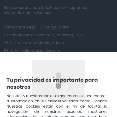
Realizamos envíos a toda España, exceptuando
Ana María Lajusticia
las islas Baleares y Canarias
Anbio
Andina
Farmacia el Burgo - CC BurgoCentro
Angelini
C/ Comunidad de Madrid, 37, Locales 10, 11 y 12
Angileptol
28231, Las Rozas de Madrid, Madrid
Email:
hola@farmaciasvivo.com
Anotaciones Farmacéuticas
Teléfono: 910 05 96 97
Antidol
Apiserum
Apivita
Tu privacidad es importante para
nosotros
Aposan
Dirección General de Inspección y Ordenación Sanitaria​
Aquilea
Nosotros y nuestros socios almacenamos o accedemos
Consejería de Sanidad, Comunidad de Madrid
a información en su dispositivo, tales como Cookies.
Arafarma
Aduana, 29, 4ª planta. 28013 Madrid
Nuestras Cookies están con el fin de facilitar la
navegación de nuestros usuarios, mostrarles
Arkopharma