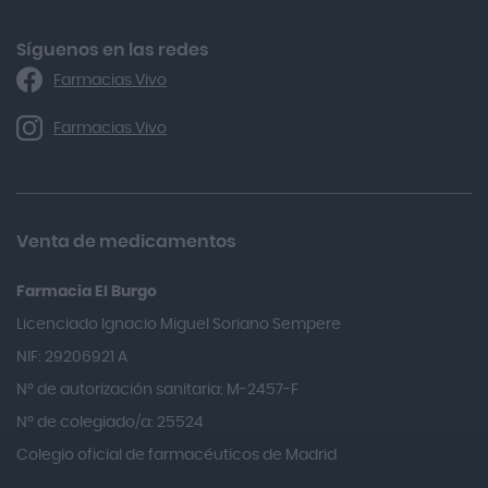
Alforex
Algasiv
Síguenos en las redes
Farmacias Vivo
Alka Self
Allergan
Farmacias Vivo
Allevyn Classic
Almax
Almirall
Venta de medicamentos
Almiron
Farmacia El Burgo
Aloclair
Licenciado Ignacio Miguel Soriano Sempere
Alter Lab
NIF: 29206921 A
Alvarez Gómez
Nº de autorización sanitaria: M-2457-F
Alvita
Nº de colegiado/a: 25524
Amifar
Colegio oficial de farmacéuticos de Madrid
Amukina