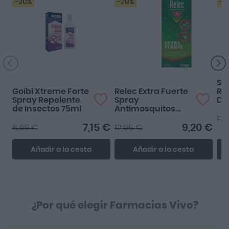
-20%
-29%
-2
Funciona perfecto!
Muy bien
SVR
Goibi Xtreme Forte
Relec Extra Fuerte
Ro
Spray Repelente
Spray
De
de Insectos 75ml
Antimosquitos
2ª 
75ml
17,
7,15 €
9,20 €
8,95 €
12,95 €
Añadir a la cesta
Añadir a la cesta
¿Por qué elegir Farmacias Vivo?