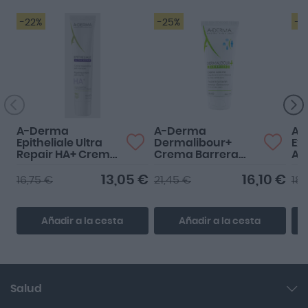
-22%
-25%
-2
A-Derma
A-Derma
A-
Epitheliale Ultra
Dermalibour+
Ex
Repair HA+ Crema
Crema Barrera
Ac
Reparadora
Protectora 100ml
Du
Antimarcas 40ml
13,05 €
16,10 €
16,75 €
21,45 €
18,
Añadir a la cesta
Añadir a la cesta
Salud